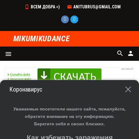
ВСЕМ ДОБРА =)
ANITUBRUS@GMAIL.COM
MIKUMIKUDANCE
search
person
menu
Коронавирус
Главная
»
Файлы
» Эффекты MME
В разделе материалов
:
89
Уважаемые посетители нашего сайта, пожалуйста,
Показано материалов
:
81-89
обратите внимание на эту информацию.
Страницы
:
5
1
2
3
4
Берегите себя и своих близких.
Как избежать заражения
Эффекты MME