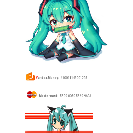
Y
andex.Money:
410011143001225
Mastercard:
5599 0050 5569 9693