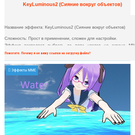
KeyLuminous2 (Сияние вокруг объектов)
Название эффекта: KeyLuminous2 (Сияние вокруг объектов)
Сложность: Прост в применении, сложен для настройки.
Эффект позволяет выбрать до пяти цветов на экране M
которые будут заменятся сиянием
Помогите. Почему я не вижу ссылки на загрузку файла?
Эффекты MME