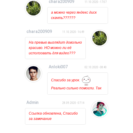
chara200909
11.10.2020 - 17:07
то ничего вообще не
происходит, лишь на курсоре
а можно через яндекс диск
какое то время мигает
скачть??????
загрузка. Может у кого
нибудь была такая проблема?
chara200909
11.10.2020 - 16:49
На превью выглядит довольно
красиво. НО можно ли её
исползовать для видео???
Anloki007
02.10.2020 - 08:40
Спасибо за урок.
Реально сильно помогли. Так
держать!!!
Admin
28.09.2020 - 07:14
Ссылка обновлена, Спасибо
за замечание