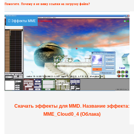
Помогите. Почему я не вижу ссылки на загрузку файла?
заболеваний органов дыхания. Избегайте прямого
контакта с животными в дикой природе и на фермах.
Подвергайте тщательной термической обработке
мясо и яйца. При повышении температуры, кашле и
Эффекты MME
затруднении дыхания как можно скорее
обращайтесь за медицинской помощью.
К обычным признакам заражения
относится повышенная температура тела, кашель,
одышка и нарушение дыхания. Обнаружив у себя
подобные симптомы, не паникуйте. Обратитесь в
медицинское учреждение и обсудите план действий,
если вы были в странах или на территориях со
случаями передачи вируса и контактировали с
заболевшими. Это не значит, что у вас вирус, но будет
полезным провериться.
В сложных случаях инфекция, вызванная новым
коронавирусом, может привести к пневмонии, тяжёлому
острому респираторному синдрому (лёгочной
Скачать эффекты для MMD. Название эффекта:
недостаточности), почечной недостаточности и к
MME_Cloud0_4 (Облака)
смерти.
Узнать больше о новом коронавирусе можно
на
специальном портале ВОЗ
:
who.int