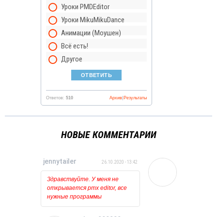
Уроки PMDEditor
Уроки MikuMikuDance
Анимации (Моушен)
Всё есть!
Другое
Ответов:
510
Архив
|
Результаты
НОВЫЕ КОММЕНТАРИИ
jennytailer
26.10.2020 - 13:42
Здравствуйте. У меня не
открывается pmx editor, все
нужные программы
установлены и обновлены.
Когда пытаюсь открыть его