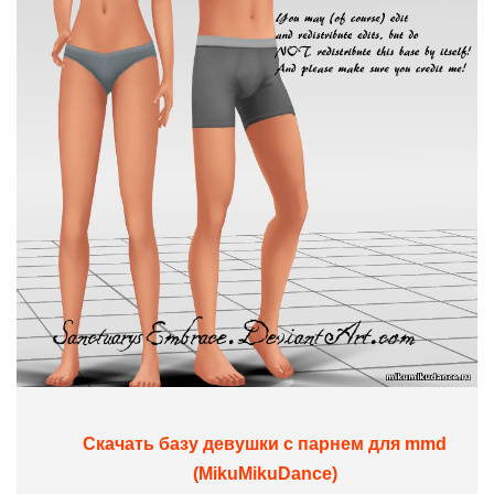
Скачать базу девушки с парнем для mmd
(MikuMikuDance)