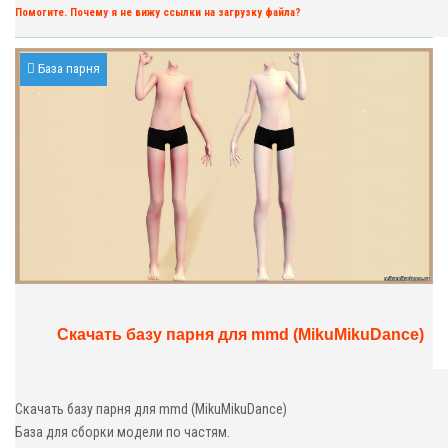
Помогите. Почему я не вижу ссылки на загрузку файла?
База парня
Скачать базу парня для mmd (MikuMikuDance)
Скачать базу парня для mmd (MikuMikuDance)
База для сборки модели по частям.