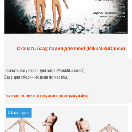
Скачать базу парня для mmd (MikuMikuDance)
Скачать базу парня для mmd (MikuMikuDance)
База для сборки модели по частям.
Помогите. Почему я не вижу ссылки на загрузку файла?
База парня