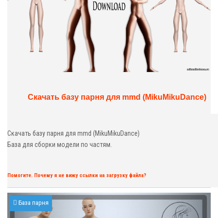
Скачать базу парня для mmd (MikuMikuDance)
Скачать базу парня для mmd (MikuMikuDance)
База для сборки модели по частям.
Помогите. Почему я не вижу ссылки на загрузку файла?
База парня