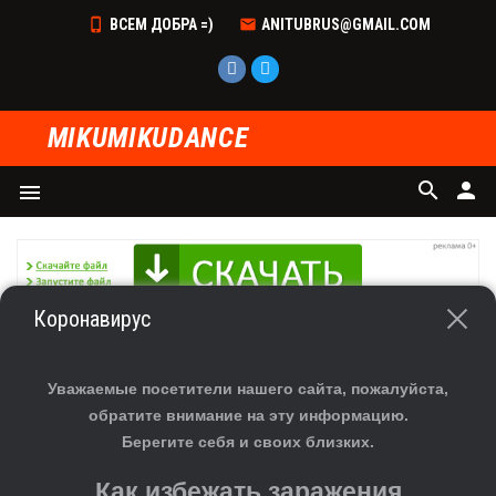
ВСЕМ ДОБРА =)
ANITUBRUS@GMAIL.COM
MIKUMIKUDANCE
search
person
menu
Коронавирус
Главная
»
Файлы
» Все для сборки модели
В разделе материалов
:
23
Страницы
:
1
2
Уважаемые посетители нашего сайта, пожалуйста,
Показано материалов
:
1-20
обратите внимание на эту информацию.
Берегите себя и своих близких.
База парня
Как избежать заражения