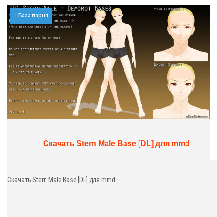
База парня
Скачать Stern Male Base [DL] для mmd
Скачать Stern Male Base [DL] для mmd