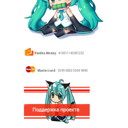
Y
andex.Money:
410011143001225
Mastercard:
5599 0050 5569 9693