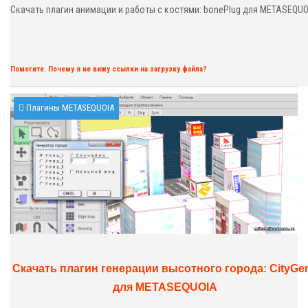
Скачать плагин анимации и работы с костями: bonePlug для METASEQUO
заболеваний органов дыхания. Избегайте прямого
контакта с животными в дикой природе и на фермах.
Подвергайте тщательной термической обработке
мясо и яйца. При повышении температуры, кашле и
затруднении дыхания как можно скорее
обращайтесь за медицинской помощью.
Помогите. Почему я не вижу ссылки на загрузку файла?
К обычным признакам заражения
Плагины METASEQUOIA
относится повышенная температура тела, кашель,
одышка и нарушение дыхания. Обнаружив у себя
подобные симптомы, не паникуйте. Обратитесь в
медицинское учреждение и обсудите план действий,
если вы были в странах или на территориях со
случаями передачи вируса и контактировали с
заболевшими. Это не значит, что у вас вирус, но будет
полезным провериться.
В сложных случаях инфекция, вызванная новым
коронавирусом, может привести к пневмонии, тяжёлому
острому респираторному синдрому (лёгочной
недостаточности), почечной недостаточности и к
смерти.
Скачать плагин генерации высотного города: CityGe
Узнать больше о новом коронавирусе можно
на
специальном портале ВОЗ
:
who.int
для METASEQUOIA