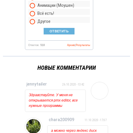
Анимации (Моушен)
Всё есть!
Другое
Ответов:
510
Архив
|
Результаты
НОВЫЕ КОММЕНТАРИИ
jennytailer
26.10.2020 - 13:42
Здравствуйте. У меня не
открывается pmx editor, все
нужные программы
установлены и обновлены.
Когда пытаюсь открыть его
chara200909
11.10.2020 - 17:07
то ничего вообще не
происходит, лишь на курсоре
а можно через яндекс диск
какое то время мигает