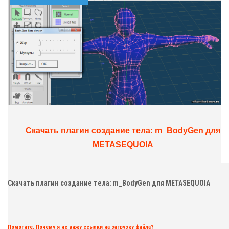
Скачать плагин создание тела: m_BodyGen для
METASEQUOIA
Скачать плагин создание тела: m_BodyGen для METASEQUOIA
Помогите. Почему я не вижу ссылки на загрузку файла?