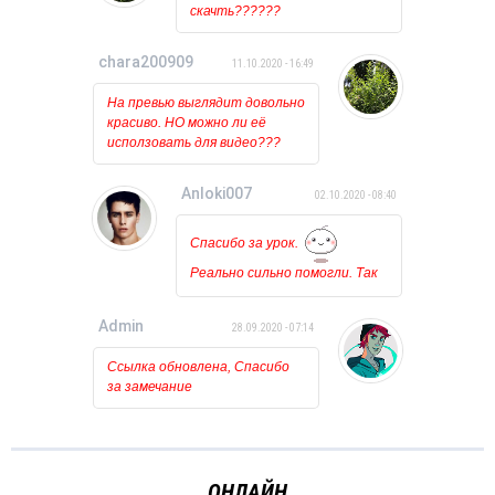
скачть??????
загрузка. Может у кого
нибудь была такая проблема?
chara200909
11.10.2020 - 16:49
На превью выглядит довольно
красиво. НО можно ли её
исползовать для видео???
Anloki007
02.10.2020 - 08:40
Спасибо за урок.
Реально сильно помогли. Так
держать!!!
Admin
28.09.2020 - 07:14
Ссылка обновлена, Спасибо
за замечание
ОНЛАЙН