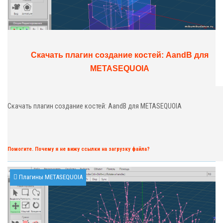
Скачать плагин создание костей: AandB для
METASEQUOIA
Скачать плагин создание костей: AandB для METASEQUOIA
Помогите. Почему я не вижу ссылки на загрузку файла?
Плагины METASEQUOIA