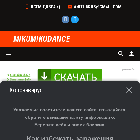
ВСЕМ ДОБРА =)
ANITUBRUS@GMAIL.COM
MIKUMIKUDANCE
search
person
menu
Коронавирус
Главная
»
Файлы
»
Программы
» Плагины METASEQUOIA
В категории материалов
:
6
Уважаемые посетители нашего сайта, пожалуйста,
Показано материалов
:
1-6
обратите внимание на эту информацию.
Берегите себя и своих близких.
Сортировать по
:
Дате
·
Названию
·
Рейтингу
·
Комментариям
·
Как избежать заражения