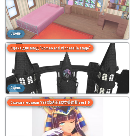
Сцены
Сцена для ММД "Romeo and Cinderella stage"
Сцены
Скачать модель YYB式萌王EX拉美西斯ver1.0