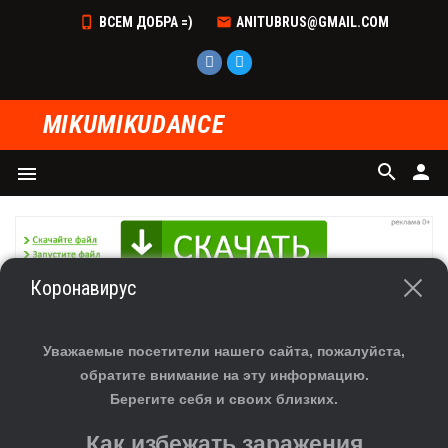
ВСЕМ ДОБРА =)
ANITUBRUS@GMAIL.COM
MIKUMIKUDANCE
search
person
menu
Коронавирус
ГЛАВНАЯ
»
ФАЙЛЫ
»
ЭФФЕКТЫ MME
»
ЭФФЕКТЫ MME
СКАЧАТЬ ЭФФЕКТ CLYPSE MOTIVE ДЛЯ MMD
Уважаемые посетители нашего сайта, пожалуйста,
(MIKUMIKUDANCE)
обратите внимание на эту информацию.
Берегите себя и своих близких.
Как избежать заражения