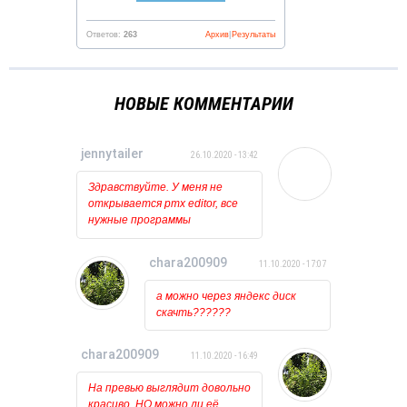
Ответов:
263
Архив
|
Результаты
НОВЫЕ КОММЕНТАРИИ
jennytailer
26.10.2020 - 13:42
Здравствуйте. У меня не
открывается pmx editor, все
нужные программы
установлены и обновлены.
Когда пытаюсь открыть его
chara200909
11.10.2020 - 17:07
то ничего вообще не
происходит, лишь на курсоре
а можно через яндекс диск
какое то время мигает
скачть??????
загрузка. Может у кого
нибудь была такая проблема?
chara200909
11.10.2020 - 16:49
На превью выглядит довольно
красиво. НО можно ли её