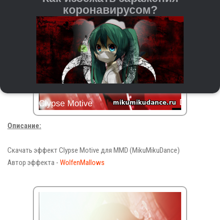
коронавирусом?
Описание:
Регулярно мойте руки с мылом и водой или
используйте антисептические средства на спиртовой
Скачать эффект Clypse Motive для MMD (MikuMikuDance)
основе.
Автор эффекта -
WolfenMallows
При чихании и кашле прикрывайте рот и нос
бумажной салфеткой или согнутым локтём. После
этого важно сразу выкидывать салфетку и мыть
руки.
Старайтесь не трогать руками глаза, нос и рот — это
входные ворота для вируса.
Держитесь на расстоянии от людей с кашлем,
повышенной температурой и другими симптомами