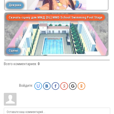
Девушка
Скачать сцену для ММД [DL] MMD School Swimming Pool Stage
Сцены
Всего комментариев
:
0
Войдите: