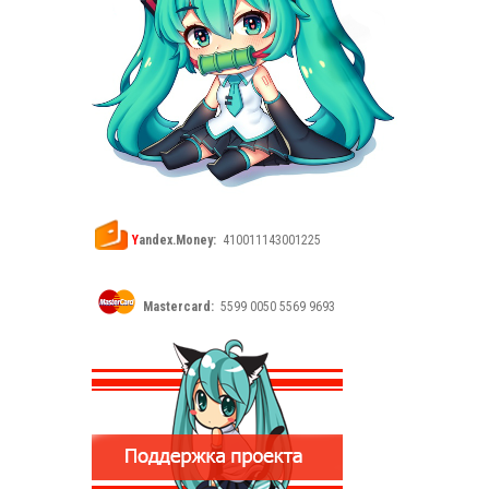
Y
andex.Money:
410011143001225
Mastercard:
5599 0050 5569 9693