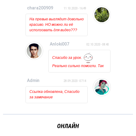
нибудь была такая проблема?
chara200909
11.10.2020 - 16:49
На превью выглядит довольно
красиво. НО можно ли её
исползовать для видео???
Anloki007
02.10.2020 - 08:40
Спасибо за урок.
Реально сильно помогли. Так
держать!!!
Admin
28.09.2020 - 07:14
Ссылка обновлена, Спасибо
за замечание
ОНЛАЙН