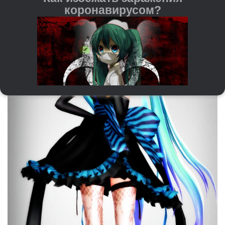
коронавирусом?
Регулярно мойте руки с мылом и водой или
используйте антисептические средства на спиртовой
основе.
При чихании и кашле прикрывайте рот и нос
бумажной салфеткой или согнутым локтём. После
этого важно сразу выкидывать салфетку и мыть
руки.
Старайтесь не трогать руками глаза, нос и рот — это
входные ворота для вируса.
Держитесь на расстоянии от людей с кашлем,
повышенной температурой и другими симптомами