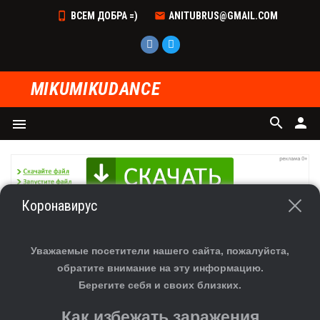
ВСЕМ ДОБРА =)
ANITUBRUS@GMAIL.COM
MIKUMIKUDANCE
search
person
menu
Коронавирус
Главная
»
Файлы
» Скачать модели для MMD
В разделе материалов
:
203
Уважаемые посетители нашего сайта, пожалуйста,
Показано материалов
:
201-203
обратите внимание на эту информацию.
Страницы
:
...
11
1
2
9
10
Берегите себя и своих близких.
Как избежать заражения
Девушка