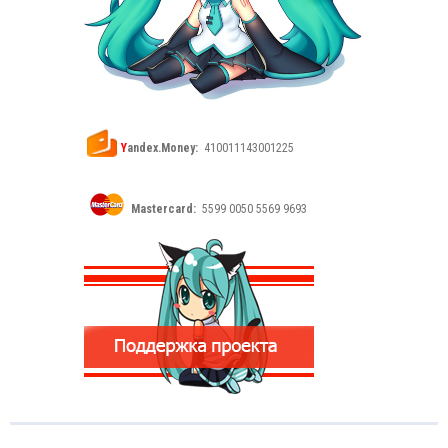
Y
andex.Money:
410011143001225
Mastercard:
5599 0050 5569 9693