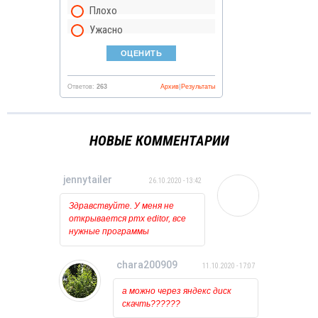
Плохо
Ужасно
Ответов:
263
Архив
|
Результаты
НОВЫЕ КОММЕНТАРИИ
jennytailer
26.10.2020 - 13:42
Здравствуйте. У меня не
открывается pmx editor, все
нужные программы
установлены и обновлены.
Когда пытаюсь открыть его
chara200909
11.10.2020 - 17:07
то ничего вообще не
происходит, лишь на курсоре
а можно через яндекс диск
какое то время мигает
скачть??????
загрузка. Может у кого