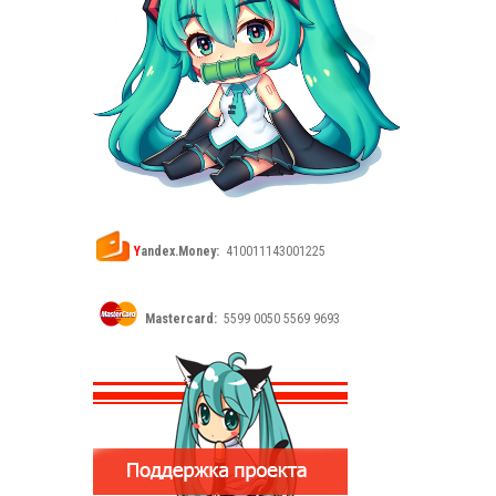
Y
andex.Money:
410011143001225
Mastercard:
5599 0050 5569 9693