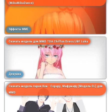
(MikuMikuDance)
Эффекты MME
Скачать модель для MMD TDA Chiffon Dress/JBF Luka
Девушка
Скачать модель парня Кои - Сорару, Мафумафу [Модель DL] для
MMD