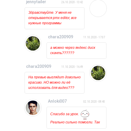
jennytailer
26.10.2020 - 13:42
Здравствуйте. У меня не
открывается pmx editor, все
нужные программы
установлены и обновлены.
Когда пытаюсь открыть его
chara200909
11.10.2020 - 17:07
то ничего вообще не
происходит, лишь на курсоре
а можно через яндекс диск
какое то время мигает
скачть??????
загрузка. Может у кого
нибудь была такая проблема?
chara200909
11.10.2020 - 16:49
На превью выглядит довольно
красиво. НО можно ли её
исползовать для видео???
Anloki007
02.10.2020 - 08:40
Спасибо за урок.
Реально сильно помогли. Так
держать!!!