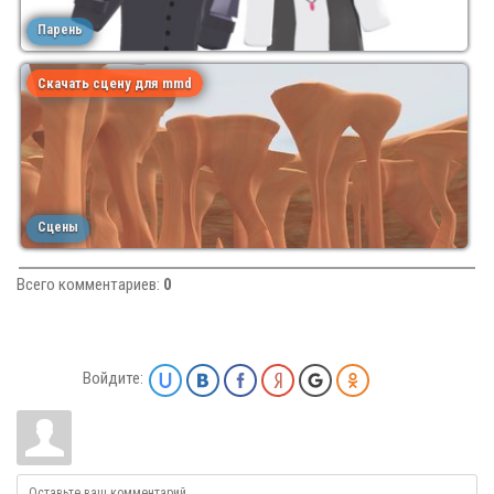
Парень
Скачать сцену для mmd
Сцены
Всего комментариев
:
0
Войдите: