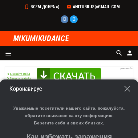
ВСЕМ ДОБРА =)
ANITUBRUS@GMAIL.COM
MIKUMIKUDANCE
search
person
menu
Коронавирус
ГЛАВНАЯ
»
ФАЙЛЫ
»
СКАЧАТЬ МОДЕЛИ ДЛЯ MMD
»
ДЕВУШКА
СКАЧАТЬ МОДЕЛЬ [MMD] TDA SKATER MIKU [DL]
Уважаемые посетители нашего сайта, пожалуйста,
обратите внимание на эту информацию.
Берегите себя и своих близких.
Как избежать заражения