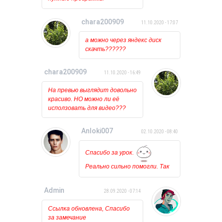
установлены и обновлены.
Когда пытаюсь открыть его
chara200909
11.10.2020 - 17:07
то ничего вообще не
происходит, лишь на курсоре
а можно через яндекс диск
какое то время мигает
скачть??????
загрузка. Может у кого
нибудь была такая проблема?
chara200909
11.10.2020 - 16:49
На превью выглядит довольно
красиво. НО можно ли её
исползовать для видео???
Anloki007
02.10.2020 - 08:40
Спасибо за урок.
Реально сильно помогли. Так
держать!!!
Admin
28.09.2020 - 07:14
Ссылка обновлена, Спасибо
за замечание