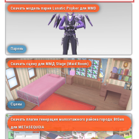
Скачать модель парня Lunatic Psyker для MMD
Парень
Скачать сцену для ММД Stage (Maid Room)
Сцены
Скачать плагин генерация малоэтажного района города: BtGen
для METASEQUOIA