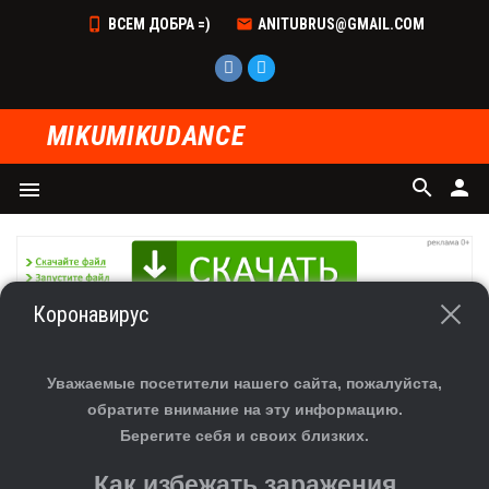
ВСЕМ ДОБРА =)
ANITUBRUS@GMAIL.COM
MIKUMIKUDANCE
search
person
menu
Коронавирус
ГЛАВНАЯ
»
ФАЙЛЫ
»
СКАЧАТЬ МОДЕЛИ ДЛЯ MMD
»
ДЕВУШКА
СКАЧАТЬ МОДЕЛЬ TDA BELLA HAKU APPEND ДЛЯ
Уважаемые посетители нашего сайта, пожалуйста,
MMD
обратите внимание на эту информацию.
Берегите себя и своих близких.
Как избежать заражения