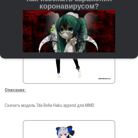
коронавирусом?
Регулярно мойте руки с мылом и водой или
Описание:
используйте антисептические средства на спиртовой
основе.
При чихании и кашле прикрывайте рот и нос
Скачать модель Tda Bella Haku append для MMD
бумажной салфеткой или согнутым локтём. После
этого важно сразу выкидывать салфетку и мыть
руки.
Старайтесь не трогать руками глаза, нос и рот — это
входные ворота для вируса.
Держитесь на расстоянии от людей с кашлем,
повышенной температурой и другими симптомами