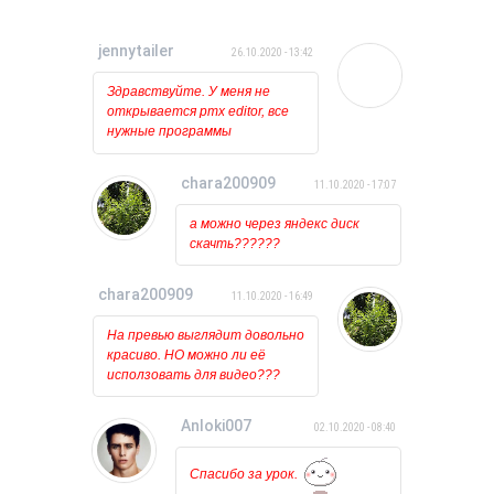
jennytailer
26.10.2020 - 13:42
Здравствуйте. У меня не
открывается pmx editor, все
нужные программы
установлены и обновлены.
Когда пытаюсь открыть его
chara200909
11.10.2020 - 17:07
то ничего вообще не
происходит, лишь на курсоре
а можно через яндекс диск
какое то время мигает
скачть??????
загрузка. Может у кого
нибудь была такая проблема?
chara200909
11.10.2020 - 16:49
На превью выглядит довольно
красиво. НО можно ли её
исползовать для видео???
Anloki007
02.10.2020 - 08:40
Спасибо за урок.