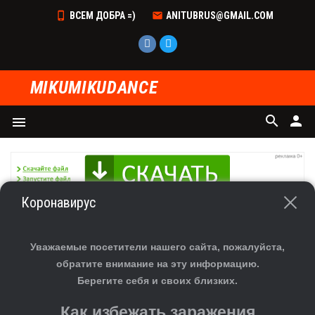
ВСЕМ ДОБРА =)
ANITUBRUS@GMAIL.COM
MIKUMIKUDANCE
search
person
menu
Коронавирус
ГЛАВНАЯ
»
ФАЙЛЫ
»
СКАЧАТЬ МОДЕЛИ ДЛЯ MMD
»
ПАРЕНЬ
СКАЧАТЬ МОДЕЛЬ ПАРНЯ YUURI KATSUKI ДЛЯ
Уважаемые посетители нашего сайта, пожалуйста,
MMD (MIKUMIKUDANCE)
обратите внимание на эту информацию.
Берегите себя и своих близких.
Как избежать заражения