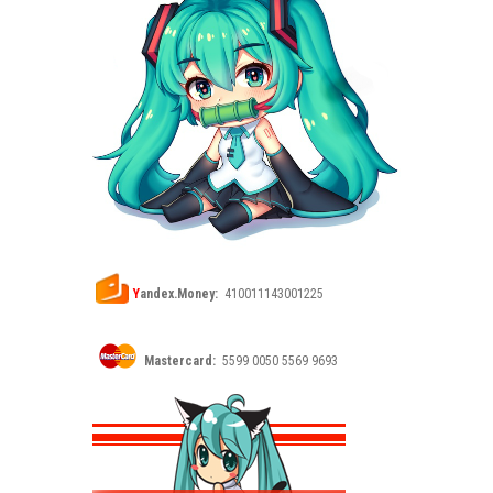
Y
andex.Money:
410011143001225
Mastercard:
5599 0050 5569 9693