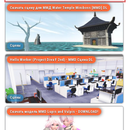
Скачать сцену для ММД Water Temple Miniboss [MMD] DL
Сцены
Hello Worker (Project Diva F 2nd) - MMD Сцена DL
Сцены
Скачать модель MMD Lupis and Vulpis - DOWNLOAD!