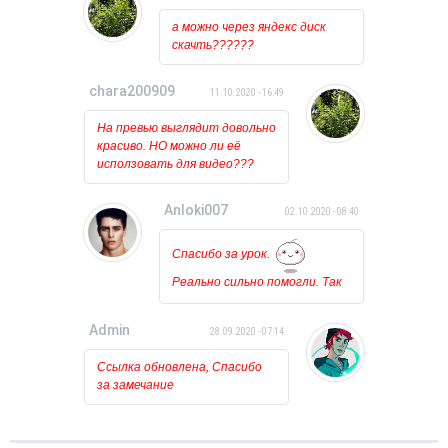
происходит, лишь на курсоре
а можно через яндекс диск
какое то время мигает
скачть??????
загрузка. Может у кого
нибудь была такая проблема?
chara200909
11.10.2020 - 16:49
На превью выглядит довольно
красиво. НО можно ли её
исползовать для видео???
Anloki007
02.10.2020 - 08:40
Спасибо за урок.
Реально сильно помогли. Так
держать!!!
Admin
28.09.2020 - 07:14
Ссылка обновлена, Спасибо
за замечание