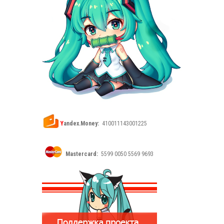
Y
andex.Money:
410011143001225
Mastercard:
5599 0050 5569 9693