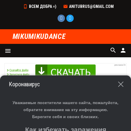
ВСЕМ ДОБРА =)
ANITUBRUS@GMAIL.COM
MIKUMIKUDANCE
search
person
menu
Коронавирус
ГЛАВНАЯ
»
ФАЙЛЫ
»
СКАЧАТЬ ПОЗЫ ДЛЯ MMD
»
ПОЗЫ
СКАЧАТЬ ПОЗЫ ДЛЯ MMD
Уважаемые посетители нашего сайта, пожалуйста,
обратите внимание на эту информацию.
Берегите себя и своих близких.
Как избежать заражения