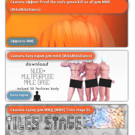
Скачать эффект Proof the sun's gonna kill us all для MMD
(MikuMikuDance)
Эффекты MME
Скачать базу парня для mmd (MikuMikuDance)
База парня
Скачать сцену для ММД [MMD] Tiles stage DL