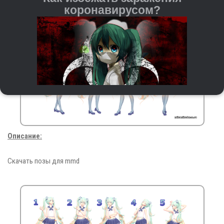
коронавирусом?
Описание:
Регулярно мойте руки с мылом и водой или
используйте антисептические средства на спиртовой
основе.
Скачать позы для mmd
При чихании и кашле прикрывайте рот и нос
бумажной салфеткой или согнутым локтём. После
этого важно сразу выкидывать салфетку и мыть
руки.
Старайтесь не трогать руками глаза, нос и рот — это
входные ворота для вируса.
Держитесь на расстоянии от людей с кашлем,
повышенной температурой и другими симптомами