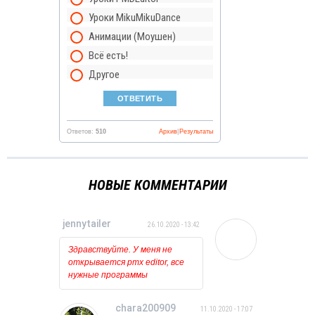
Уроки MikuMikuDance
Анимации (Моушен)
Всё есть!
Другое
Ответов:
510
Архив
|
Результаты
НОВЫЕ КОММЕНТАРИИ
jennytailer
26.10.2020 - 13:42
Здравствуйте. У меня не
открывается pmx editor, все
нужные программы
установлены и обновлены.
Когда пытаюсь открыть его
chara200909
11.10.2020 - 17:07
то ничего вообще не