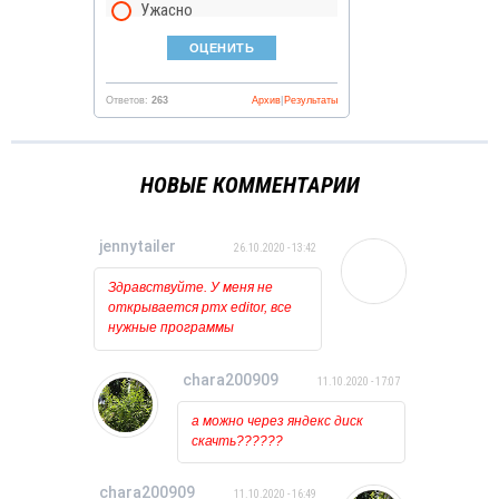
Ужасно
Ответов:
263
Архив
|
Результаты
НОВЫЕ КОММЕНТАРИИ
jennytailer
26.10.2020 - 13:42
Здравствуйте. У меня не
открывается pmx editor, все
нужные программы
установлены и обновлены.
Когда пытаюсь открыть его
chara200909
11.10.2020 - 17:07
то ничего вообще не
происходит, лишь на курсоре
а можно через яндекс диск
какое то время мигает
скачть??????
загрузка. Может у кого
нибудь была такая проблема?
chara200909
11.10.2020 - 16:49