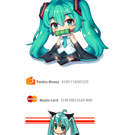
Y
andex.Money:
410011143001225
Mastercard:
5599 0050 5569 9693