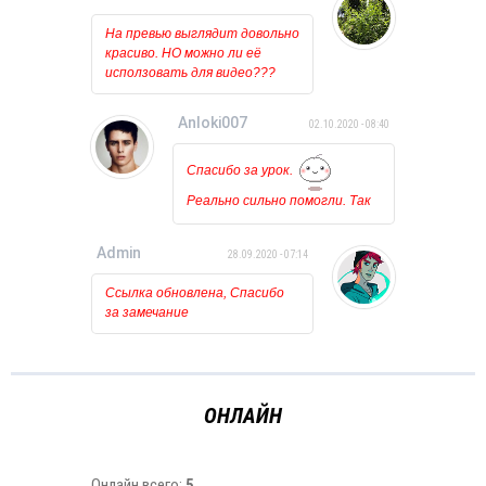
На превью выглядит довольно
красиво. НО можно ли её
исползовать для видео???
Anloki007
02.10.2020 - 08:40
Спасибо за урок.
Реально сильно помогли. Так
держать!!!
Admin
28.09.2020 - 07:14
Ссылка обновлена, Спасибо
за замечание
ОНЛАЙН
Онлайн всего:
5