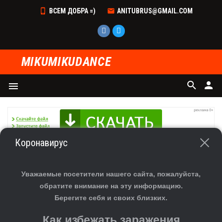
ВСЕМ ДОБРА =)
ANITUBRUS@GMAIL.COM
MIKUMIKUDANCE
search
person
menu
Коронавирус
ГЛАВНАЯ
»
ФАЙЛЫ
»
СКАЧАТЬ СЦЕНУ ДЛЯ MMD
»
СЦЕНЫ
СКАЧАТЬ СЦЕНУ ДЛЯ ММД [MMD] STEVEN
Уважаемые посетители нашего сайта, пожалуйста,
UNIVERSE (MAP)- OCEAN (NIGHT) (DL)
обратите внимание на эту информацию.
Берегите себя и своих близких.
Как избежать заражения