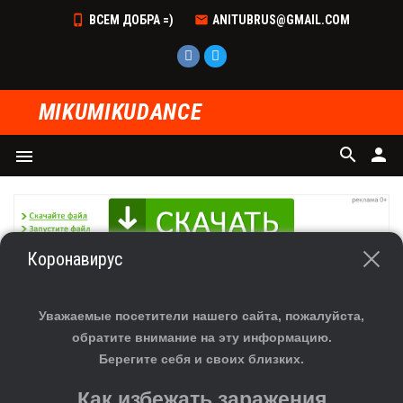
ВСЕМ ДОБРА =)
ANITUBRUS@GMAIL.COM
MIKUMIKUDANCE
search
person
menu
Коронавирус
ГЛАВНАЯ
»
ФАЙЛЫ
»
СКАЧАТЬ СЦЕНУ ДЛЯ MMD
»
СЦЕНЫ
СКАЧАТЬ СЦЕНУ ГОНКОНГ-ЧЖУХАЙ-МОСТ
Уважаемые посетители нашего сайта, пожалуйста,
МАКАО ДЛЯ MMD
обратите внимание на эту информацию.
Берегите себя и своих близких.
Как избежать заражения