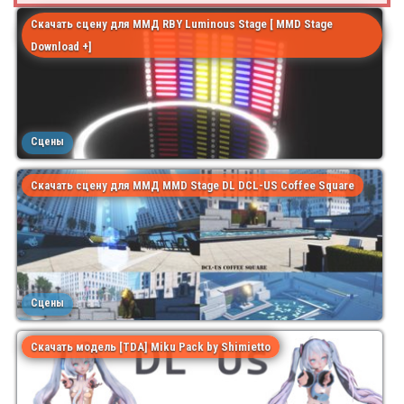
Скачать сцену для ММД RBY Luminous Stage [ MMD Stage
Download +]
Сцены
Скачать сцену для ММД MMD Stage DL DCL-US Coffee Square
Сцены
Скачать модель [TDA] Miku Pack by Shimietto