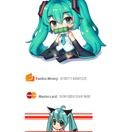
Y
andex.Money:
410011143001225
Mastercard:
5599 0050 5569 9693