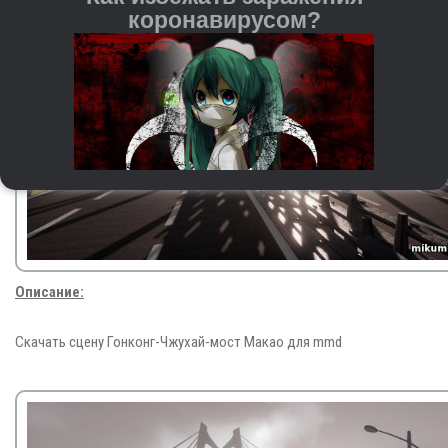
коронавирусом?
Регулярно мойте руки с мылом и водой или
Описание:
используйте антисептические средства на спиртовой
основе.
При чихании и кашле прикрывайте рот и нос
Скачать сцену Гонконг-Чжухай-мост Макао для mmd
бумажной салфеткой или согнутым локтём. После
этого важно сразу выкидывать салфетку и мыть
руки.
Старайтесь не трогать руками глаза, нос и рот — это
входные ворота для вируса.
Держитесь на расстоянии от людей с кашлем,
повышенной температурой и другими симптомами