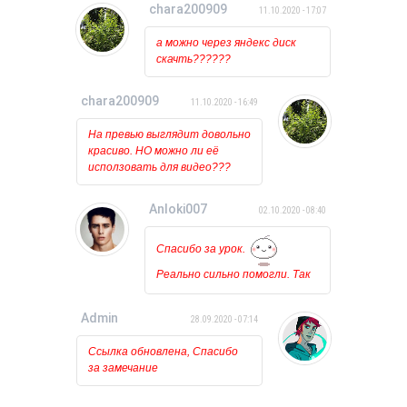
chara200909
11.10.2020 - 17:07
то ничего вообще не
происходит, лишь на курсоре
а можно через яндекс диск
какое то время мигает
скачть??????
загрузка. Может у кого
нибудь была такая проблема?
chara200909
11.10.2020 - 16:49
На превью выглядит довольно
красиво. НО можно ли её
исползовать для видео???
Anloki007
02.10.2020 - 08:40
Спасибо за урок.
Реально сильно помогли. Так
держать!!!
Admin
28.09.2020 - 07:14
Ссылка обновлена, Спасибо
за замечание