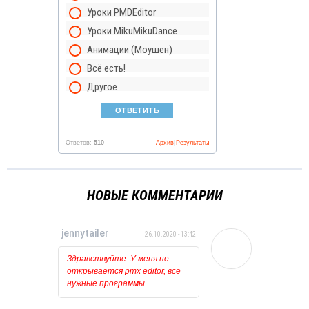
Уроки PMDEditor
Уроки MikuMikuDance
Анимации (Моушен)
Всё есть!
Другое
Ответов:
510
Архив
|
Результаты
НОВЫЕ КОММЕНТАРИИ
jennytailer
26.10.2020 - 13:42
Здравствуйте. У меня не
открывается pmx editor, все
нужные программы
установлены и обновлены.
Когда пытаюсь открыть его