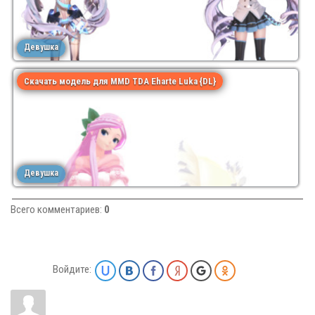
Девушка
Скачать модель для MMD TDA Eharte Luka {DL}
Девушка
Всего комментариев
:
0
Войдите: