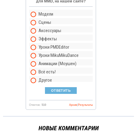
для MMD, на нашем сайте?
Модели
Сцены
Аксессуары
Эффекты
Уроки PMDEditor
Уроки MikuMikuDance
Анимации (Моушен)
Всё есть!
Другое
Ответов:
510
Архив
|
Результаты
НОВЫЕ КОММЕНТАРИИ