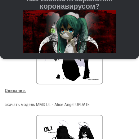
коронавирусом?
Регулярно мойте руки с мылом и водой или
Описание:
используйте антисептические средства на спиртовой
основе.
При чихании и кашле прикрывайте рот и нос
скачать модель MMD DL - Alice Angel UPDATE
бумажной салфеткой или согнутым локтём. После
этого важно сразу выкидывать салфетку и мыть
руки.
Старайтесь не трогать руками глаза, нос и рот — это
входные ворота для вируса.
Держитесь на расстоянии от людей с кашлем,
повышенной температурой и другими симптомами