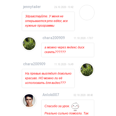
jennytailer
26.10.2020 - 13:42
Здравствуйте. У меня не
открывается pmx editor, все
нужные программы
установлены и обновлены.
Когда пытаюсь открыть его
chara200909
11.10.2020 - 17:07
то ничего вообще не
происходит, лишь на курсоре
а можно через яндекс диск
какое то время мигает
скачть??????
загрузка. Может у кого
нибудь была такая проблема?
chara200909
11.10.2020 - 16:49
На превью выглядит довольно
красиво. НО можно ли её
исползовать для видео???
Anloki007
02.10.2020 - 08:40
Спасибо за урок.
Реально сильно помогли. Так