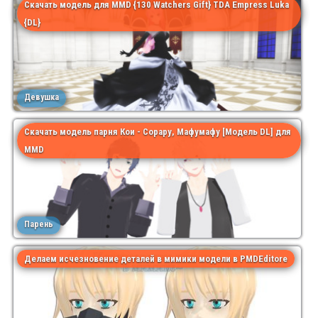
Скачать модель для MMD {130 Watchers Gift} TDA Empress Luka
{DL}
Девушка
Скачать модель парня Кои - Сорару, Мафумафу [Модель DL] для
MMD
Парень
Делаем исчезновение деталей в мимики модели в PMDEditore