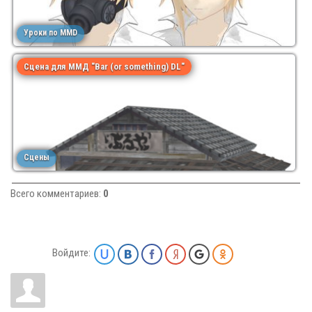
Уроки по MMD
Сцена для ММД "Bar (or something) DL"
Сцены
Всего комментариев
:
0
Войдите: