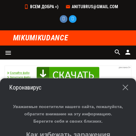
ВСЕМ ДОБРА =)
ANITUBRUS@GMAIL.COM
MIKUMIKUDANCE
search
person
menu
Коронавирус
ГЛАВНАЯ
»
ФАЙЛЫ
»
СКАЧАТЬ МОДЕЛИ ДЛЯ MMD
»
ДЕВУШКА
СКАЧАТЬ МОДЕЛЬ MMD DL - ALICE ANGEL
Уважаемые посетители нашего сайта, пожалуйста,
UPDATE
обратите внимание на эту информацию.
Берегите себя и своих близких.
Как избежать заражения