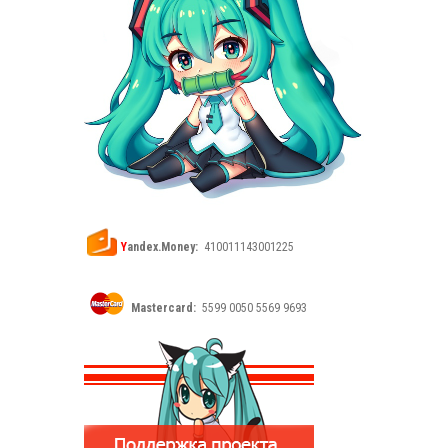
Y
andex.Money:
410011143001225
Mastercard:
5599 0050 5569 9693