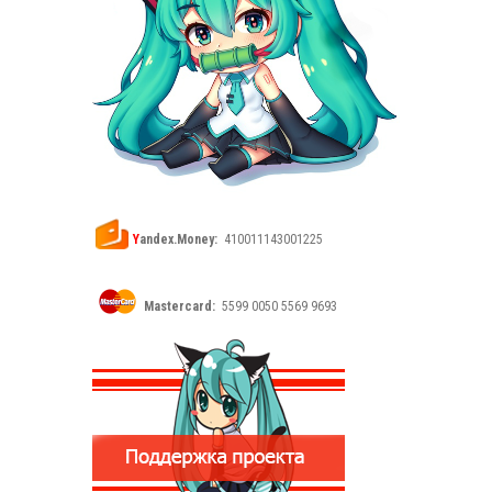
Y
andex.Money:
410011143001225
Mastercard:
5599 0050 5569 9693