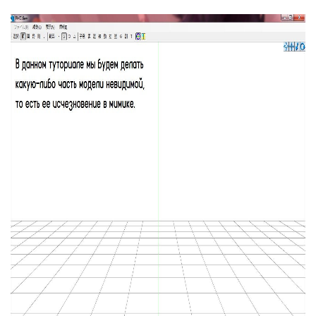
заболеваний органов дыхания. Избегайте прямого
контакта с животными в дикой природе и на фермах.
Подвергайте тщательной термической обработке
мясо и яйца. При повышении температуры, кашле и
затруднении дыхания как можно скорее
обращайтесь за медицинской помощью.
К обычным признакам заражения
относится повышенная температура тела, кашель,
одышка и нарушение дыхания. Обнаружив у себя
подобные симптомы, не паникуйте. Обратитесь в
медицинское учреждение и обсудите план действий,
если вы были в странах или на территориях со
случаями передачи вируса и контактировали с
заболевшими. Это не значит, что у вас вирус, но будет
полезным провериться.
В сложных случаях инфекция, вызванная новым
коронавирусом, может привести к пневмонии, тяжёлому
острому респираторному синдрому (лёгочной
недостаточности), почечной недостаточности и к
смерти.
Узнать больше о новом коронавирусе можно
на
специальном портале ВОЗ
:
who.int