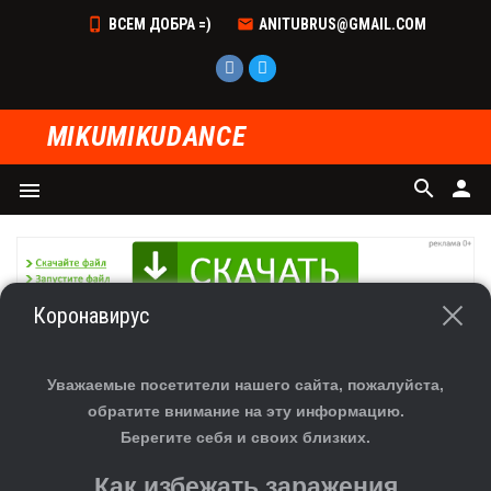
ВСЕМ ДОБРА =)
ANITUBRUS@GMAIL.COM
MIKUMIKUDANCE
search
person
menu
Коронавирус
ГЛАВНАЯ
»
ФАЙЛЫ
»
УРОКИ
»
УРОКИ ПО MMD
ДЕЛАЕМ ИСЧЕЗНОВЕНИЕ ДЕТАЛЕЙ В МИМИКИ
Уважаемые посетители нашего сайта, пожалуйста,
МОДЕЛИ В PMDEDITORE
обратите внимание на эту информацию.
Берегите себя и своих близких.
Как избежать заражения