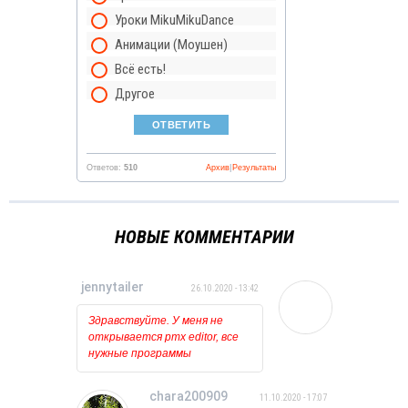
Уроки MikuMikuDance
Анимации (Моушен)
Всё есть!
Другое
Ответов:
510
Архив
|
Результаты
НОВЫЕ КОММЕНТАРИИ
jennytailer
26.10.2020 - 13:42
Здравствуйте. У меня не
открывается pmx editor, все
нужные программы
установлены и обновлены.
Когда пытаюсь открыть его
chara200909
11.10.2020 - 17:07
то ничего вообще не