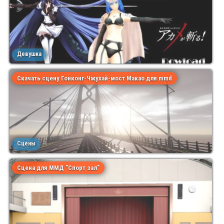
Девушка
Скачать сцену Гонконг-Чжухай-мост Макао для mmd
Сцены
Сцена для ММД "Спорт зал"