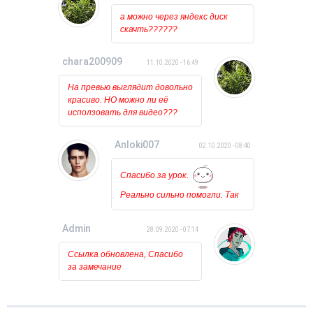
происходит, лишь на курсоре
а можно через яндекс диск
какое то время мигает
скачть??????
загрузка. Может у кого
нибудь была такая проблема?
chara200909
11.10.2020 - 16:49
На превью выглядит довольно
красиво. НО можно ли её
исползовать для видео???
Anloki007
02.10.2020 - 08:40
Спасибо за урок.
Реально сильно помогли. Так
держать!!!
Admin
28.09.2020 - 07:14
Ссылка обновлена, Спасибо
за замечание