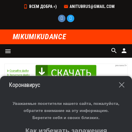
ВСЕМ ДОБРА =)
ANITUBRUS@GMAIL.COM
MIKUMIKUDANCE
search
person
menu
Коронавирус
ГЛАВНАЯ
»
ФАЙЛЫ
»
СКАЧАТЬ МОДЕЛИ ДЛЯ MMD
»
ДЕВУШКА
СКАЧАТЬ МОДЕЛИ TDA HALTER ONE PIECE - MMD
Уважаемые посетители нашего сайта, пожалуйста,
DL
обратите внимание на эту информацию.
Берегите себя и своих близких.
Как избежать заражения