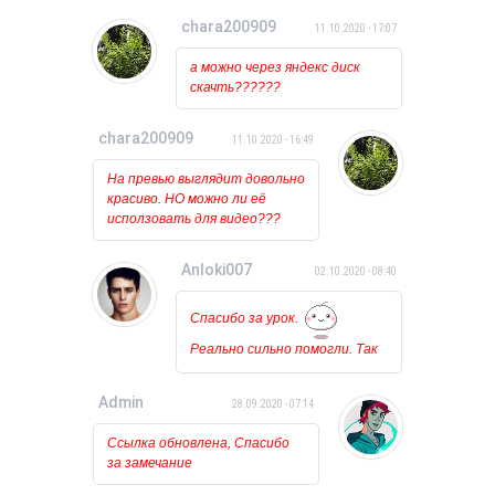
Когда пытаюсь открыть его
chara200909
11.10.2020 - 17:07
то ничего вообще не
происходит, лишь на курсоре
а можно через яндекс диск
какое то время мигает
скачть??????
загрузка. Может у кого
нибудь была такая проблема?
chara200909
11.10.2020 - 16:49
На превью выглядит довольно
красиво. НО можно ли её
исползовать для видео???
Anloki007
02.10.2020 - 08:40
Спасибо за урок.
Реально сильно помогли. Так
держать!!!
Admin
28.09.2020 - 07:14
Ссылка обновлена, Спасибо
за замечание