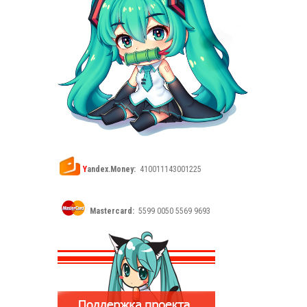
Y
andex.Money:
410011143001225
Mastercard:
5599 0050 5569 9693