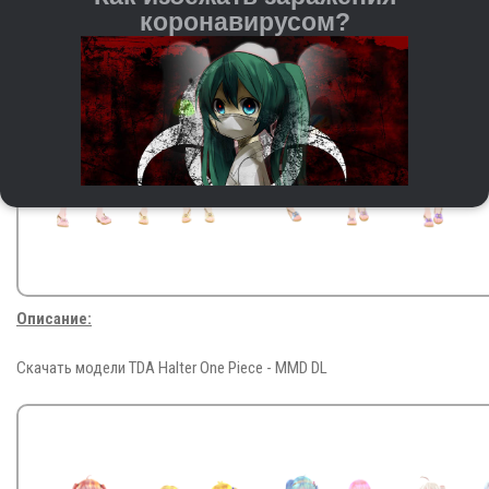
коронавирусом?
Регулярно мойте руки с мылом и водой или
Описание:
используйте антисептические средства на спиртовой
основе.
При чихании и кашле прикрывайте рот и нос
Скачать модели TDA Halter One Piece - MMD DL
бумажной салфеткой или согнутым локтём. После
этого важно сразу выкидывать салфетку и мыть
руки.
Старайтесь не трогать руками глаза, нос и рот — это
входные ворота для вируса.
Держитесь на расстоянии от людей с кашлем,
повышенной температурой и другими симптомами