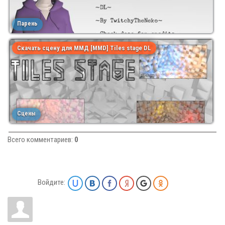
Парень
Скачать сцену для ММД [MMD] Tiles stage DL
Сцены
Всего комментариев
:
0
Войдите: