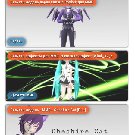
Скачать модель парня Lunatic Psyker для MMD
Парень
Скачать эффекты для MMD. Название Эффект: Wind_v2_5.
Эффекты MME
Скачать модель ~MMD~ Cheshire Cat {DL~}