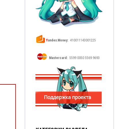
Y
andex.Money:
410011143001225
Mastercard:
5599 0050 5569 9693