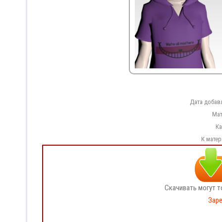
Дата добав
Мат
Ка
К мате
Скачивать могут т
Заре