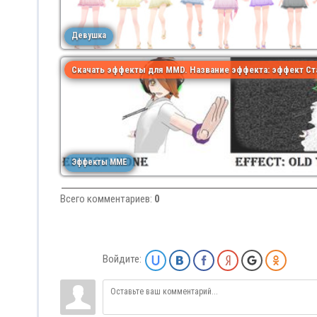
Девушка
Скачать эффекты для MMD. Название эффекта: эффект Ст
Эффекты MME
Всего комментариев
:
0
Войдите: