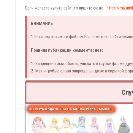
Если желаете купить сайт, то пишите сюда -
https://mikumi
ВНИМАНИЕ
1.
Если под каким-то файлом Вы не можете найти ссылк
Правила публикации комментариев:
1.
Запрещено оскорблять, унижать в грубой форме друг
2.
Мат и грубые слова запрещены, даже в скрытой фор
Слу
Скачать модели TDA Halter One Piece - MMD DL