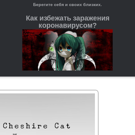
Берегите себя и своих близких.
Как избежать заражения
коронавирусом?
Регулярно мойте руки с мылом и водой или используйте
антисептические средства на спиртовой основе.
При чихании и кашле прикрывайте рот и нос бумажной
салфеткой или согнутым локтём. После этого важно сразу
выкидывать салфетку и мыть руки.
Старайтесь не трогать руками глаза, нос и рот — это
входные ворота для вируса.