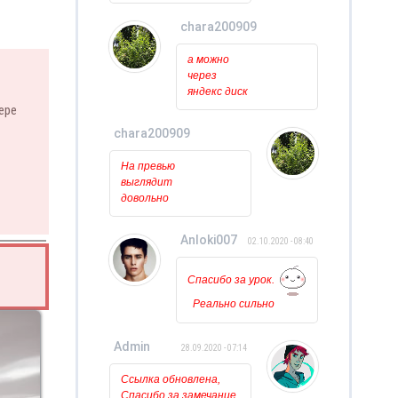
программы
установлены и
chara200909
обновлены. Когда
пытаюсь открыть
11.10.2020 - 17:07
а можно
его то ничего вообще
через
не происходит, лишь
яндекс диск
на курсоре какое то
скачть??????
ере
время мигает
загрузка. Может у
chara200909
кого нибудь была
11.10.2020 - 16:49
такая проблема?
На превью
выглядит
довольно
красиво.
НО можно
Anloki007
02.10.2020 - 08:40
ли её
исползовать
для
Спасибо за урок.
видео???
Реально сильно
помогли. Так
держать!!!
Admin
28.09.2020 - 07:14
Ссылка обновлена,
Спасибо за замечание