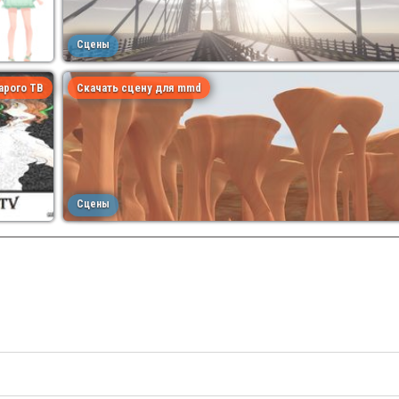
Сцены
арого ТВ
Скачать сцену для mmd
Сцены