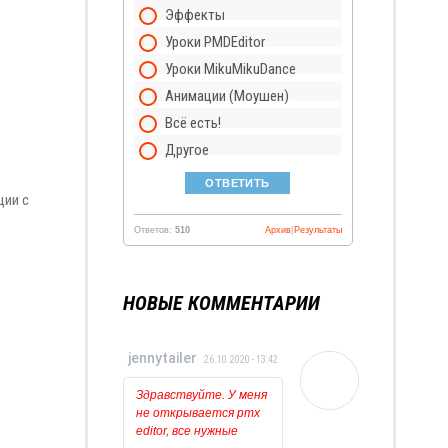
Эффекты
Уроки PMDEditor
Уроки MikuMikuDance
Анимации (Моушен)
Всё есть!
Другое
ции с
Ответов:
510
Архив
|
Результаты
НОВЫЕ КОММЕНТАРИИ
jennytailer
26.10.2020 - 13:42
Здравствуйте. У меня
не открывается pmx
editor, все нужные