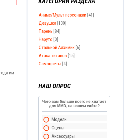
КАТЕГОРИИ РАЗДЕЛА
Аниме/Мульт персонажи
[41]
Девушка
[130]
Парень
[84]
Наруто
[0]
Стальной Алхимик
[6]
Атака титанов
[15]
Самоцветы
[4]
года им
НАШ ОПРОС
Чего вам больше всего не хватает
для MMD, на нашем сайте?
Модели
Сцены
Аксессуары