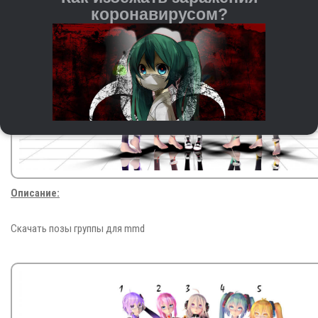
коронавирусом?
Описание:
Регулярно мойте руки с мылом и водой или
используйте антисептические средства на спиртовой
основе.
Скачать позы группы для mmd
При чихании и кашле прикрывайте рот и нос
бумажной салфеткой или согнутым локтём. После
этого важно сразу выкидывать салфетку и мыть
руки.
Старайтесь не трогать руками глаза, нос и рот — это
входные ворота для вируса.
Держитесь на расстоянии от людей с кашлем,
повышенной температурой и другими симптомами