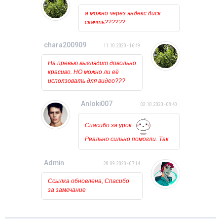
происходит, лишь на курсоре
а можно через яндекс диск
какое то время мигает
скачть??????
загрузка. Может у кого
нибудь была такая проблема?
chara200909
11.10.2020 - 16:49
На превью выглядит довольно
красиво. НО можно ли её
исползовать для видео???
Anloki007
02.10.2020 - 08:40
Спасибо за урок.
Реально сильно помогли. Так
держать!!!
Admin
28.09.2020 - 07:14
Ссылка обновлена, Спасибо
за замечание