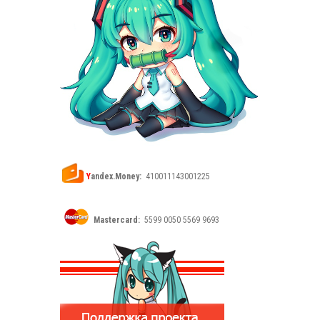
Y
andex.Money:
410011143001225
Mastercard:
5599 0050 5569 9693