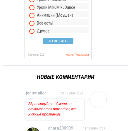
Уроки MikuMikuDance
Анимации (Моушен)
Всё есть!
Другое
Ответов:
510
Архив
|
Результаты
НОВЫЕ КОММЕНТАРИИ
jennytailer
26.10.2020 - 13:42
Здравствуйте. У меня не
открывается pmx editor, все
нужные программы
установлены и обновлены.
Когда пытаюсь открыть его
chara200909
11.10.2020 - 17:07
то ничего вообще не