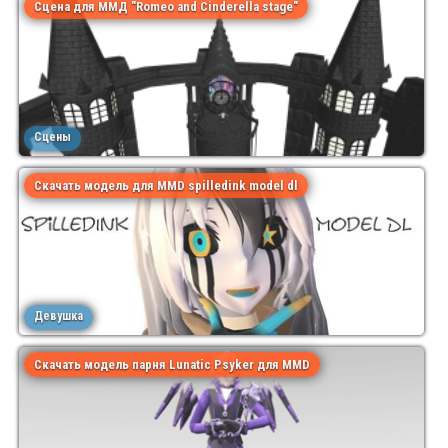
Сцена для ММД "Romeo and Cinderella stage"
Сцены
Скачать модель для MMD spilledink model dl
Девушка
Скачать модель парня Lunatic Psyker для MMD