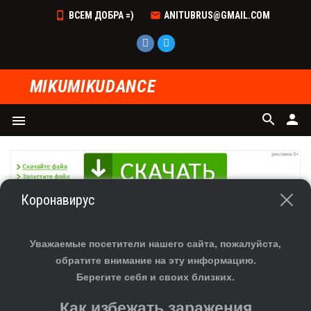
ВСЕМ ДОБРА =)
ANITUBRUS@GMAIL.COM
MIKUMIKUDANCE
search
person
menu
Коронавирус
ГЛАВНАЯ
»
ФАЙЛЫ
»
СКАЧАТЬ ПОЗЫ ДЛЯ MMD
»
ПОЗЫ
СКАЧАТЬ ПОЗЫ ГРУППЫ ДЛЯ MMD
Уважаемые посетители нашего сайта, пожалуйста,
обратите внимание на эту информацию.
Берегите себя и своих близких.
Как избежать заражения