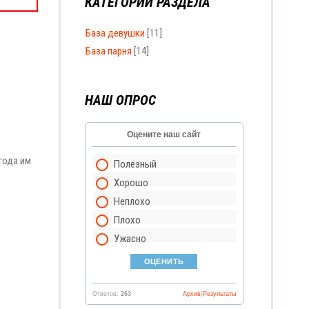
КАТЕГОРИИ РАЗДЕЛА
База девушки
[11]
База парня
[14]
НАШ ОПРОС
Оцените наш сайт
года им
Полезный
Хорошо
Неплохо
Плохо
Ужасно
Ответов:
263
Архив
|
Результаты