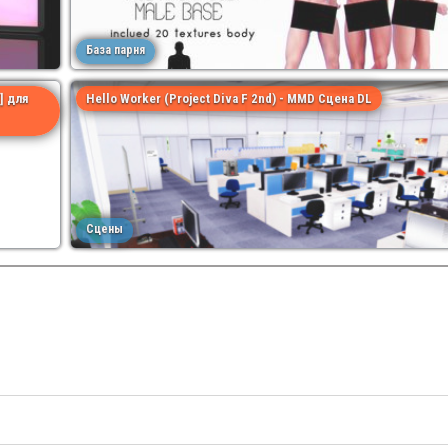
База парня
] для
Hello Worker (Project Diva F 2nd) - MMD Сцена DL
Сцены