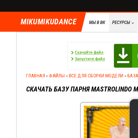
MIKUMIKUDANCE
МЫ В ВК
РЕСУРСЫ
keyboard_arrow_down
ГЛАВНАЯ
»
ФАЙЛЫ
»
ВСЕ ДЛЯ СБОРКИ МОДЕЛИ
»
БАЗА
СКАЧАТЬ БАЗУ ПАРНЯ MASTROLINDO M