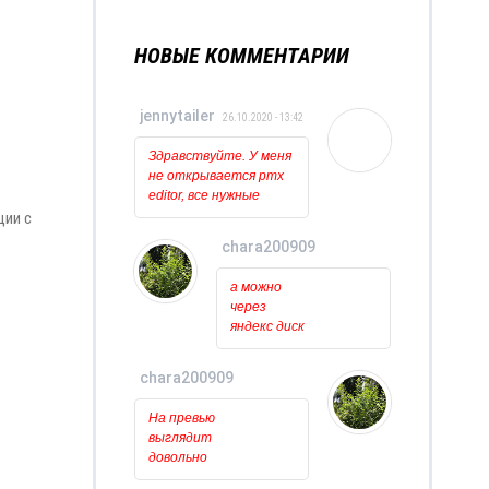
НОВЫЕ КОММЕНТАРИИ
jennytailer
26.10.2020 - 13:42
Здравствуйте. У меня
не открывается pmx
editor, все нужные
программы
ции с
установлены и
chara200909
обновлены. Когда
пытаюсь открыть
11.10.2020 - 17:07
а можно
его то ничего вообще
через
не происходит, лишь
яндекс диск
на курсоре какое то
скачть??????
время мигает
загрузка. Может у
chara200909
кого нибудь была
11.10.2020 - 16:49
такая проблема?
На превью
выглядит
довольно
красиво.