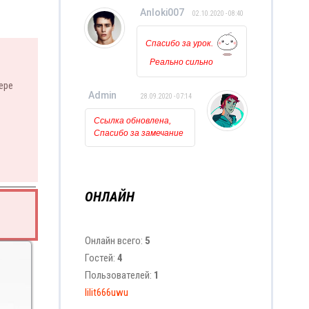
НО можно
Anloki007
02.10.2020 - 08:40
ли её
исползовать
для
Спасибо за урок.
видео???
Реально сильно
помогли. Так
ере
держать!!!
Admin
28.09.2020 - 07:14
Ссылка обновлена,
Спасибо за замечание
ОНЛАЙН
Онлайн всего:
5
Гостей:
4
Пользователей:
1
lilit666uwu