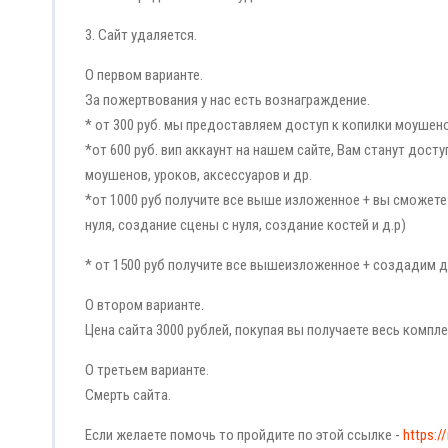
3. Сайт удаляется.
О первом варианте.
За пожертвования у нас есть вознаграждение.
* от 300 руб. мы предоставляем доступ к копилки моушено
*от 600 руб. вип аккаунт на нашем сайте, Вам станут дос
моушенов, уроков, аксессуаров и др.
*от 1000 руб получите все выше изложенное + вы сможете
нуля, создание сцены с нуля, создание костей и д.р)
* от 1500 руб получите все вышеизложенное + создадим 
О втором варианте.
Цена сайта 3000 рублей, покупая вы получаете весь компл
О третьем варианте.
Смерть сайта.
Если желаете помочь то пройдите по этой ссылке -
https:/