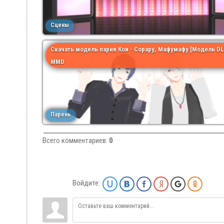
Сцены
Скачать модель парня Кои - Сорару, Мафумафу [Модель DL
MMD
Парень
Всего комментариев
:
0
Войдите: