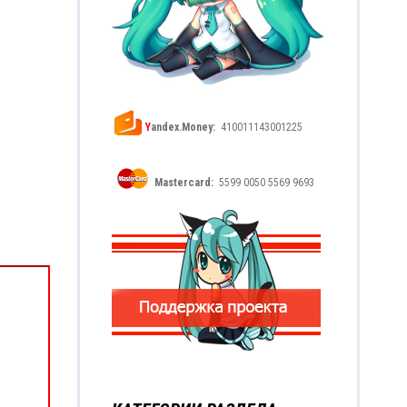
Y
andex.Money:
410011143001225
Mastercard:
5599 0050 5569 9693