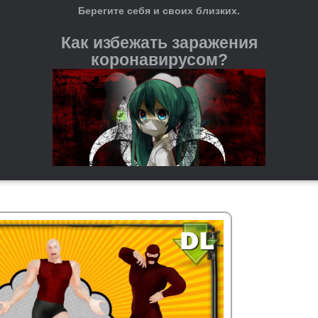
Берегите себя и своих близких.
Как избежать заражения
коронавирусом?
Регулярно мойте руки с мылом и водой или используйте
антисептические средства на спиртовой основе.
При чихании и кашле прикрывайте рот и нос бумажной
салфеткой или согнутым локтём. После этого важно сразу
выкидывать салфетку и мыть руки.
Старайтесь не трогать руками глаза, нос и рот — это
входные ворота для вируса.