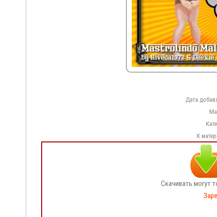
Дата добав
Ма
Кат
К мате
Скачивать могут т
Заре