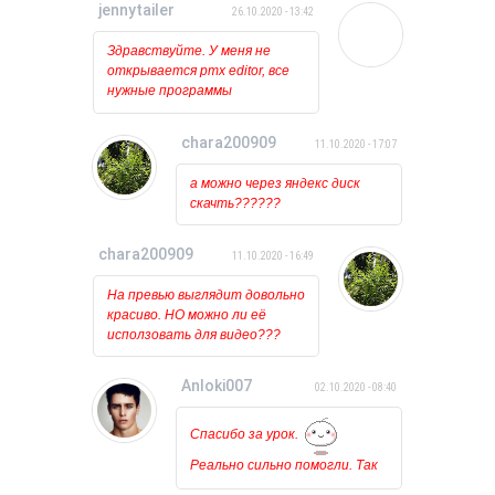
jennytailer
26.10.2020 - 13:42
Здравствуйте. У меня не
открывается pmx editor, все
нужные программы
установлены и обновлены.
Когда пытаюсь открыть его
chara200909
11.10.2020 - 17:07
то ничего вообще не
происходит, лишь на курсоре
а можно через яндекс диск
какое то время мигает
скачть??????
загрузка. Может у кого
нибудь была такая проблема?
chara200909
11.10.2020 - 16:49
На превью выглядит довольно
красиво. НО можно ли её
исползовать для видео???
Anloki007
02.10.2020 - 08:40
Спасибо за урок.
Реально сильно помогли. Так
держать!!!