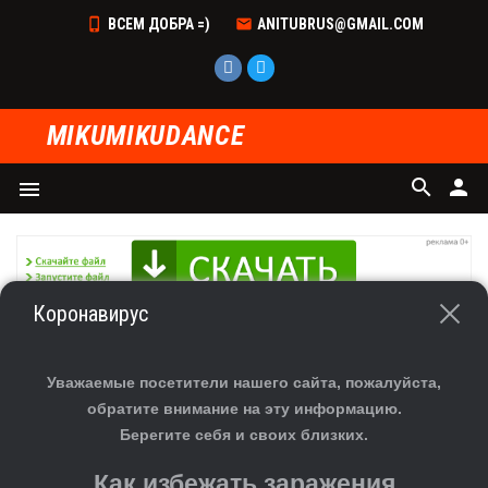
ВСЕМ ДОБРА =)
ANITUBRUS@GMAIL.COM
MIKUMIKUDANCE
search
person
menu
Коронавирус
Главная
»
Файлы
»
Все для сборки модели
» База девушки
В категории материалов
:
11
Уважаемые посетители нашего сайта, пожалуйста,
Показано материалов
:
1-11
обратите внимание на эту информацию.
Берегите себя и своих близких.
Сортировать по
:
Дате
·
Названию
·
Рейтингу
·
Комментариям
·
Как избежать заражения