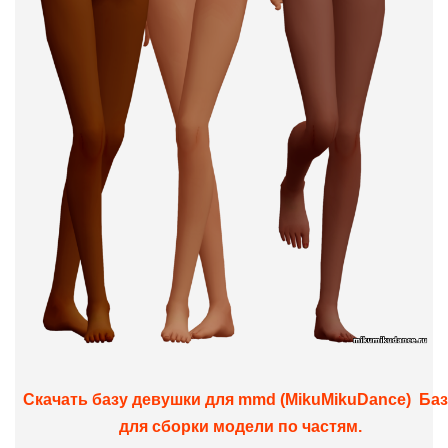
Скачать базу девушки для mmd (MikuMikuDance) Ба
для сборки модели по частям.