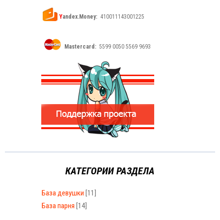
Y
andex.Money:
410011143001225
Mastercard:
5599 0050 5569 9693
КАТЕГОРИИ РАЗДЕЛА
База девушки
[11]
База парня
[14]