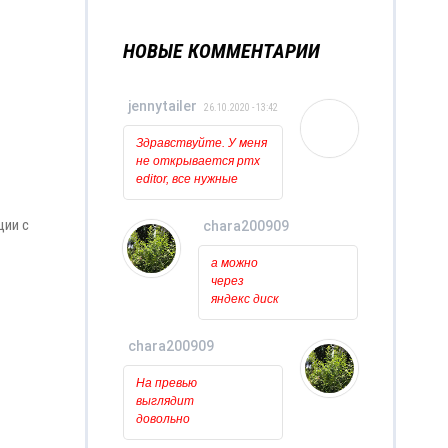
НОВЫЕ КОММЕНТАРИИ
jennytailer
26.10.2020 - 13:42
Здравствуйте. У меня
не открывается pmx
editor, все нужные
программы
установлены и
ции с
chara200909
обновлены. Когда
пытаюсь открыть
11.10.2020 - 17:07
а можно
его то ничего вообще
через
не происходит, лишь
яндекс диск
на курсоре какое то
скачть??????
время мигает
загрузка. Может у
chara200909
кого нибудь была
11.10.2020 - 16:49
такая проблема?
На превью
выглядит
довольно
красиво.