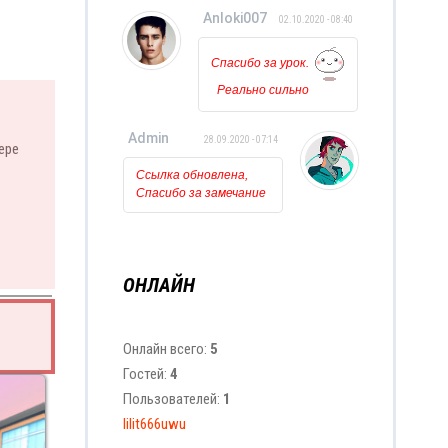
НО можно
Anloki007
02.10.2020 - 08:40
ли её
исползовать
для
Спасибо за урок.
видео???
Реально сильно
помогли. Так
держать!!!
Admin
28.09.2020 - 07:14
ере
Ссылка обновлена,
Спасибо за замечание
ОНЛАЙН
Онлайн всего:
5
Гостей:
4
Пользователей:
1
lilit666uwu