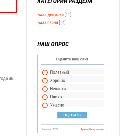
КАТЕГОРИИ РАЗДЕЛА
База девушки
[11]
База парня
[14]
НАШ ОПРОС
Оцените наш сайт
Полезный
года им
Хорошо
Неплохо
Плохо
Ужасно
Ответов:
263
Архив
|
Результаты