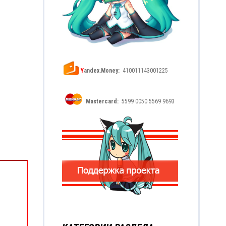
Y
andex.Money:
410011143001225
Mastercard:
5599 0050 5569 9693