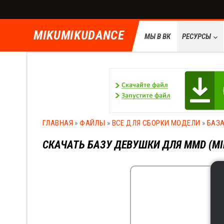
MIKUMIKUDANCE
МЫ В ВК
РЕСУРСЫ
keyboard_arrow_down
ГЛАВНАЯ
»
ФАЙЛЫ
»
ВСЕ ДЛЯ СБОРКИ МОДЕЛИ
»
БАЗ
СКАЧАТЬ БАЗУ ДЕВУШКИ ДЛЯ MMD (MI