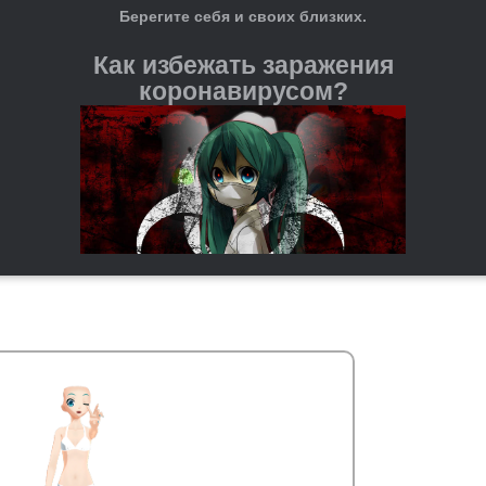
Берегите себя и своих близких.
Как избежать заражения
коронавирусом?
Регулярно мойте руки с мылом и водой или используйте
антисептические средства на спиртовой основе.
При чихании и кашле прикрывайте рот и нос бумажной
салфеткой или согнутым локтём. После этого важно сразу
выкидывать салфетку и мыть руки.
Старайтесь не трогать руками глаза, нос и рот — это
входные ворота для вируса.