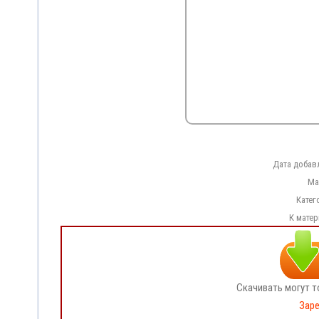
Дата добав
Ма
Катег
К мате
Скачивать могут т
Заре