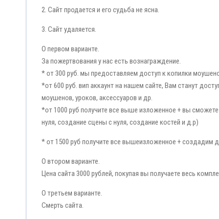
2. Сайт продается и его судьба не ясна.
3. Сайт удаляется.
О первом варианте.
За пожертвования у нас есть вознаграждение.
* от 300 руб. мы предоставляем доступ к копилки моушено
*от 600 руб. вип аккаунт на нашем сайте, Вам станут дос
моушенов, уроков, аксессуаров и др.
*от 1000 руб получите все выше изложенное + вы сможете
нуля, создание сцены с нуля, создание костей и д.р)
* от 1500 руб получите все вышеизложенное + создадим 
О втором варианте.
Цена сайта 3000 рублей, покупая вы получаете весь компл
О третьем варианте.
Смерть сайта.